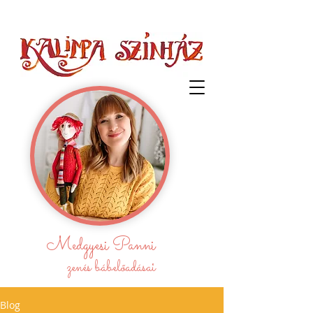
Medgyesi Panni
zenés bábelőadásai
Blog